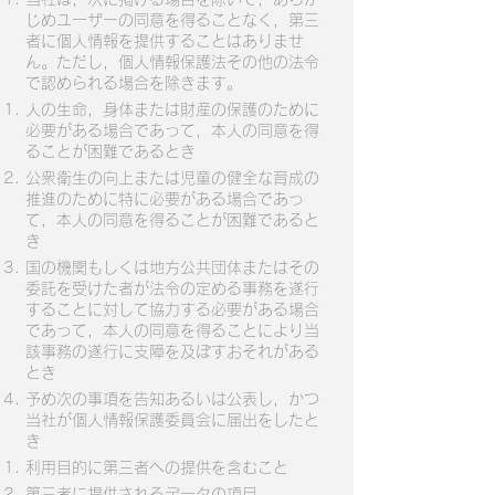
じめユーザーの同意を得ることなく，第三
者に個人情報を提供することはありませ
ん。ただし，個人情報保護法その他の法令
で認められる場合を除きます。
人の生命，身体または財産の保護のために
必要がある場合であって，本人の同意を得
ることが困難であるとき
公衆衛生の向上または児童の健全な育成の
推進のために特に必要がある場合であっ
て，本人の同意を得ることが困難であると
き
国の機関もしくは地方公共団体またはその
委託を受けた者が法令の定める事務を遂行
することに対して協力する必要がある場合
であって，本人の同意を得ることにより当
該事務の遂行に支障を及ぼすおそれがある
とき
予め次の事項を告知あるいは公表し，かつ
当社が個人情報保護委員会に届出をしたと
き
利用目的に第三者への提供を含むこと
第三者に提供されるデータの項目