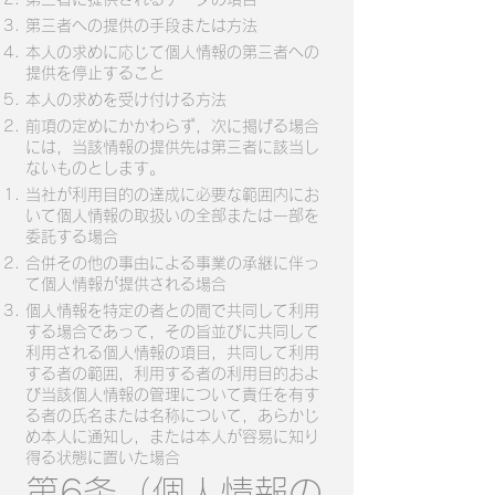
第三者への提供の手段または方法
本人の求めに応じて個人情報の第三者への
提供を停止すること
本人の求めを受け付ける方法
前項の定めにかかわらず，次に掲げる場合
には，当該情報の提供先は第三者に該当し
ないものとします。
当社が利用目的の達成に必要な範囲内にお
いて個人情報の取扱いの全部または一部を
委託する場合
合併その他の事由による事業の承継に伴っ
て個人情報が提供される場合
個人情報を特定の者との間で共同して利用
する場合であって，その旨並びに共同して
利用される個人情報の項目，共同して利用
する者の範囲，利用する者の利用目的およ
び当該個人情報の管理について責任を有す
る者の氏名または名称について，あらかじ
め本人に通知し，または本人が容易に知り
得る状態に置いた場合
第6条（個人情報の