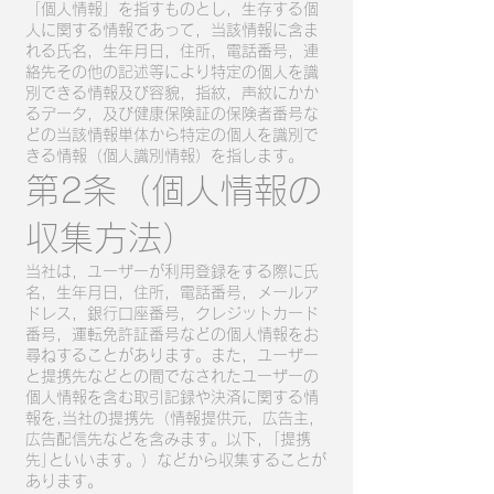
「個人情報」を指すものとし，生存する個
人に関する情報であって，当該情報に含ま
れる氏名，生年月日，住所，電話番号，連
絡先その他の記述等により特定の個人を識
別できる情報及び容貌，指紋，声紋にかか
るデータ，及び健康保険証の保険者番号な
どの当該情報単体から特定の個人を識別で
きる情報（個人識別情報）を指します。
第2条（個人情報の
収集方法）
当社は，ユーザーが利用登録をする際に氏
名，生年月日，住所，電話番号，メールア
ドレス，銀行口座番号，クレジットカード
番号，運転免許証番号などの個人情報をお
尋ねすることがあります。また，ユーザー
と提携先などとの間でなされたユーザーの
個人情報を含む取引記録や決済に関する情
報を,当社の提携先（情報提供元，広告主，
広告配信先などを含みます。以下，｢提携
先｣といいます。）などから収集することが
あります。